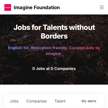
Imagine Foundation
Jobs for Talents without
Borders
English-1st. Relocation-friendly. Curated daily by
Imagine.
0 Jobs at 0 Companies
Jobs
Companies
Talent
My
alerts