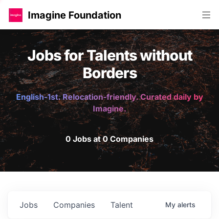
Imagine Foundation
Jobs for Talents without
Borders
English-1st. Relocation-friendly. Curated daily by
Imagine.
0 Jobs at 0 Companies
Jobs
Companies
Talent
My
alerts