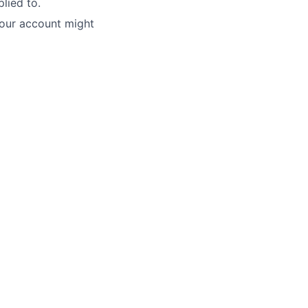
lied to.
 your account might