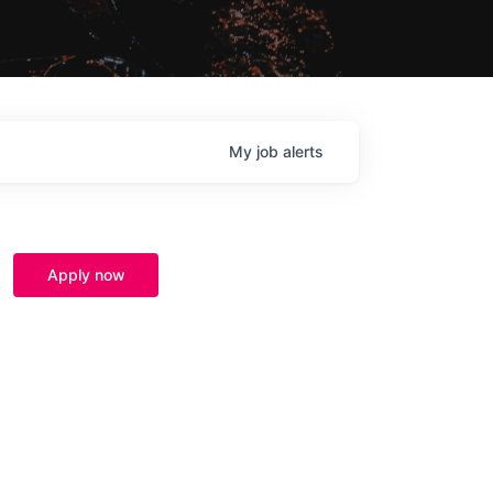
My
job
alerts
Apply now