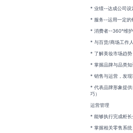
* 业绩--达成公司
* 服务--运用一
* 消费者--360
* 与百货/商场工作
* 了解美妆市场趋
* 掌握品牌与品类
* 销售与运营，发
* 代表品牌形象提
巧）
运营管理
* 能够执行完成柜
* 掌握相关零售系