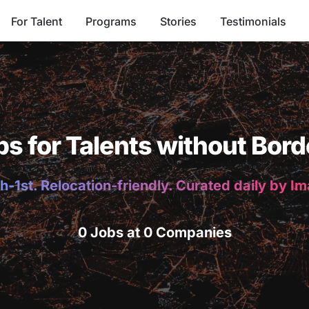
For Talent
Programs
Stories
Testimonials
bs for Talents without Bord
h-1st. Relocation-friendly. Curated daily by I
0 Jobs at 0 Companies