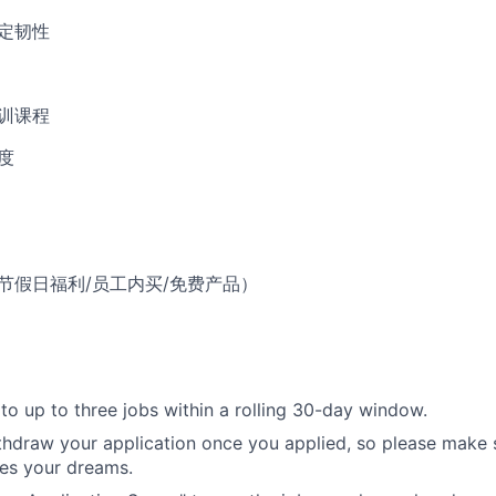
一定韧性
培训课程
度
（节假日福利/员工内买/免费产品）
to up to three jobs within a rolling 30-day window.
hdraw your application once you applied, so please make 
es your dreams.