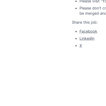
Please visit "
Please don’t c
be merged and 
Share this job:
Facebook
LinkedIn
X