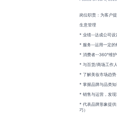
岗位职责：为客户提
生意管理
* 业绩--达成公司
* 服务--运用一
* 消费者--360
* 与百货/商场工作
* 了解美妆市场趋
* 掌握品牌与品类
* 销售与运营，发
* 代表品牌形象提
巧）