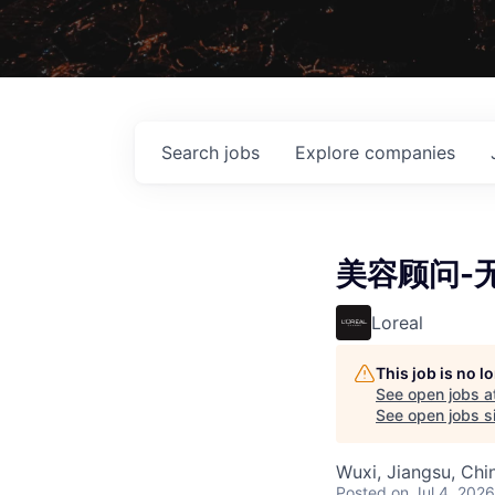
Search
jobs
Explore
companies
美容顾问-
Loreal
This job is no 
See open jobs a
See open jobs si
Wuxi, Jiangsu, Chi
Posted
on Jul 4, 2026