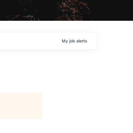
My
job
alerts