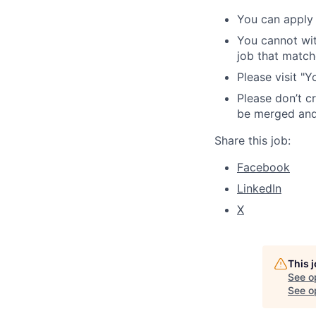
You can apply 
You cannot wit
job that match
Please visit "
Please don’t c
be merged and 
Share this job:
Facebook
LinkedIn
X
This 
See o
See op