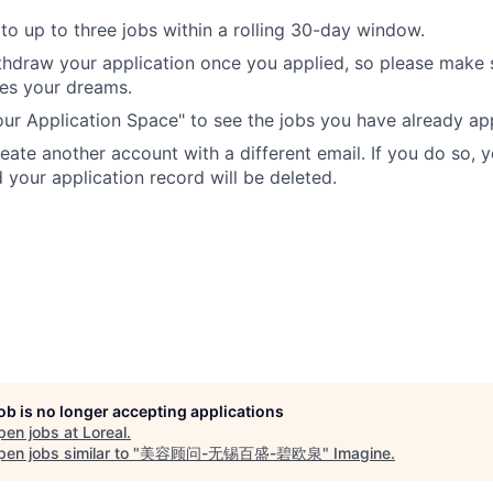
to up to three jobs within a rolling 30-day window.
hdraw your application once you applied, so please make 
es your dreams.
Your Application Space" to see the jobs you have already app
reate another account with a different email. If you do so,
your application record will be deleted.
job is no longer accepting applications
pen jobs at
Loreal
.
en jobs similar to "
美容顾问-无锡百盛-碧欧泉
"
Imagine
.