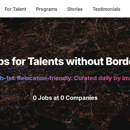
For Talent
Programs
Stories
Testimonials
bs for Talents without Bord
h-1st. Relocation-friendly. Curated daily by I
0 Jobs at 0 Companies