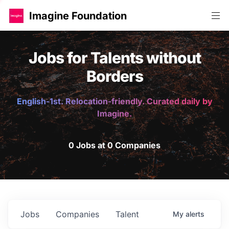
Imagine Foundation
Jobs for Talents without
Borders
English-1st. Relocation-friendly. Curated daily by
Imagine.
0 Jobs at 0 Companies
Jobs
Companies
Talent
My
alerts