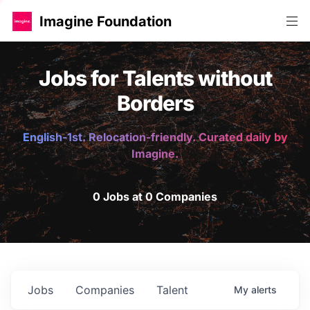
Imagine Foundation
Jobs for Talents without
Borders
English-1st. Relocation-friendly. Curated daily by
Imagine.
0 Jobs at 0 Companies
Jobs
Companies
Talent
My
alerts