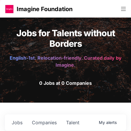
Imagine Foundation
Jobs for Talents without
Borders
English-1st. Relocation-friendly. Curated daily by
Imagine.
0 Jobs at 0 Companies
Jobs
Companies
Talent
My
alerts