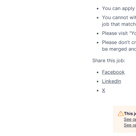
You can apply 
You cannot wit
job that match
Please visit "
Please don’t c
be merged and 
Share this job:
Facebook
LinkedIn
X
This 
See o
See op