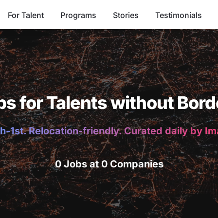
For Talent
Programs
Stories
Testimonials
bs for Talents without Bord
h-1st. Relocation-friendly. Curated daily by I
0 Jobs at 0 Companies