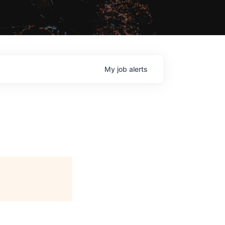
My
job
alerts