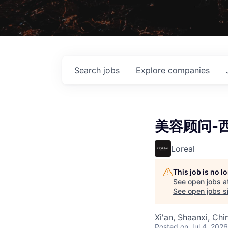
Search
jobs
Explore
companies
美容顾问-西
Loreal
This job is no 
See open jobs a
See open jobs si
Xi'an, Shaanxi, Chi
Posted
on Jul 4, 2026