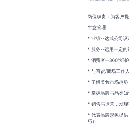
岗位职责：为客户提
生意管理
* 业绩--达成公司
* 服务--运用一
* 消费者--360
* 与百货/商场工作
* 了解美妆市场趋
* 掌握品牌与品类
* 销售与运营，发
* 代表品牌形象提
巧）