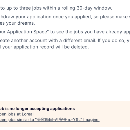
to up to three jobs within a rolling 30-day window.
hdraw your application once you applied, so please make 
es your dreams.
Your Application Space" to see the jobs you have already app
reate another account with a different email. If you do so,
your application record will be deleted.
job is no longer accepting applications
pen jobs at
Loreal
.
en jobs similar to "
美容顾问-西安开元-YSL
"
Imagine
.