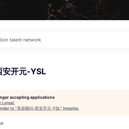
Join talent network
安开元-YSL
longer accepting applications
t
Loreal
.
milar to "
美容顾问-西安开元-YSL
"
Imagine
.
na