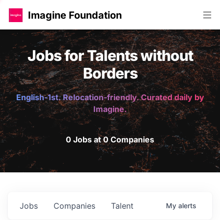
Imagine Foundation
Jobs for Talents without
Borders
English-1st. Relocation-friendly. Curated daily by
Imagine.
0 Jobs at 0 Companies
Jobs
Companies
Talent
My
alerts