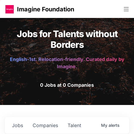
Imagine Foundation
Jobs for Talents without
Borders
English-1st. Relocation-friendly. Curated daily by
Imagine.
0 Jobs at 0 Companies
Jobs
Companies
Talent
My
alerts