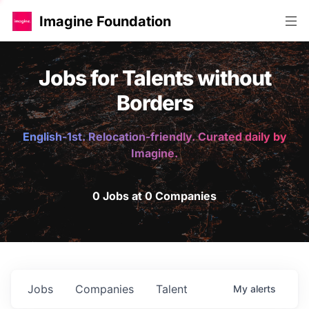
Imagine Foundation
Jobs for Talents without
Borders
English-1st. Relocation-friendly. Curated daily by
Imagine.
0 Jobs at 0 Companies
Jobs
Companies
Talent
My
alerts