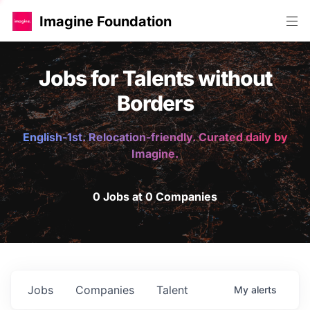
Imagine Foundation
Jobs for Talents without
Borders
English-1st. Relocation-friendly. Curated daily by
Imagine.
0 Jobs at 0 Companies
Jobs
Companies
Talent
My
alerts