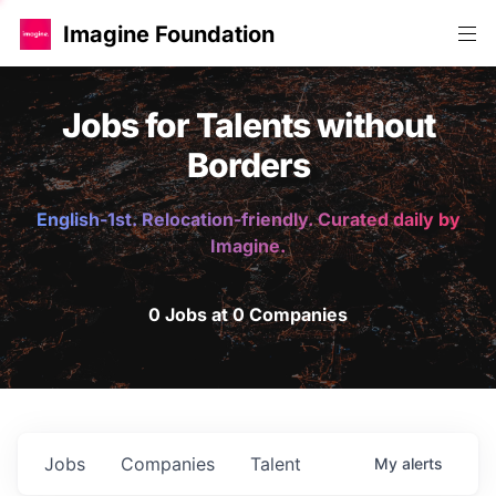
Imagine Foundation
Jobs for Talents without
Borders
English-1st. Relocation-friendly. Curated daily by
Imagine.
0 Jobs at 0 Companies
Jobs
Companies
Talent
My
alerts