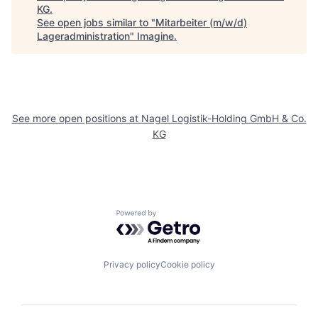
KG
.
See open jobs similar to "
Mitarbeiter (m/w/d)
Lageradministration
"
Imagine
.
See more open positions at
Nagel Logistik-Holding GmbH & Co.
KG
Powered by Getro.com
Privacy policy
Cookie policy