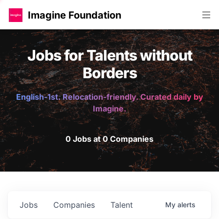
Imagine Foundation
Jobs for Talents without
Borders
English-1st. Relocation-friendly. Curated daily by
Imagine.
0 Jobs at 0 Companies
Jobs
Companies
Talent
My
alerts