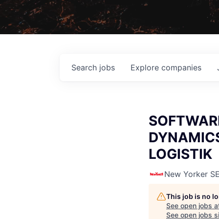
Search
jobs
Explore
companies
SOFTWARE
DYNAMICS
LOGISTIK
New Yorker S
This job is no 
See open jobs a
See open jobs si