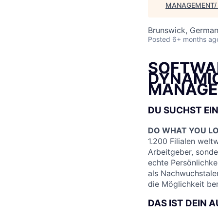
MANAGEMENT/ 
Brunswick, Germa
Posted
6+ months ag
SOFTWAR
DYNAMIC
MANAGEM
DU SUCHST EIN
DO WHAT YOU L
1.200 Filialen wel
Arbeitgeber, sonde
echte Persönlichke
als Nachwuchstale
die Möglichkeit be
DAS IST DEIN 