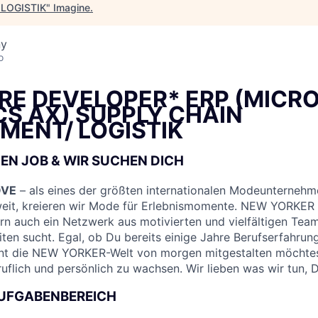
LOGISTIK
"
Imagine
.
ny
o
E DEVELOPER* ERP (MICR
S AX) SUPPLY CHAIN
ENT/ LOGISTIK
EN JOB & WIR SUCHEN DICH
OVE
– als eines der größten internationalen Modeunternehme
tweit, kreieren wir Mode für Erlebnismomente. NEW YORKER i
rn auch ein Netzwerk aus motivierten und vielfältigen Tea
iten sucht. Egal, ob Du bereits einige Jahre Berufserfahrun
nt die NEW YORKER-Welt von morgen mitgestalten möchtest
ruflich und persönlich zu wachsen. Wir lieben was wir tun, 
AUFGABENBEREICH