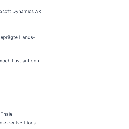
rosoft Dynamics AX
sgeprägte Hands-
nnoch Lust auf den
 Thale
iele der NY Lions