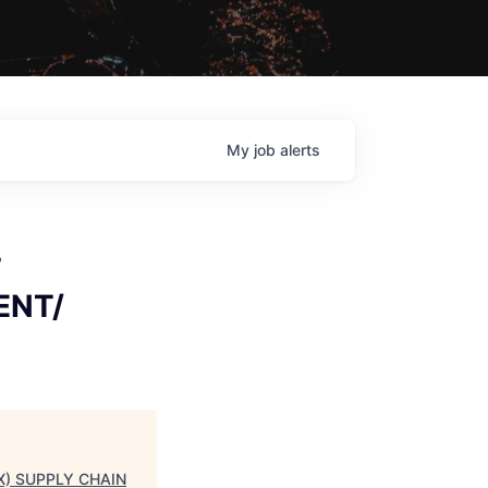
My
job
alerts
T
ENT/
) SUPPLY CHAIN