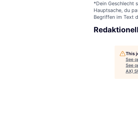
*Dein Geschlecht s
Hauptsache, du pas
Begriffen im Text 
Redaktionel
This 
See o
See op
AX) 