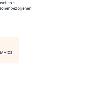
nschen –
ersonenbezogenen
NAMICS