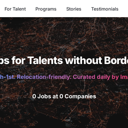
For Talent
Programs
Stories
Testimonials
bs for Talents without Bord
h-1st. Relocation-friendly. Curated daily by I
0 Jobs at 0 Companies