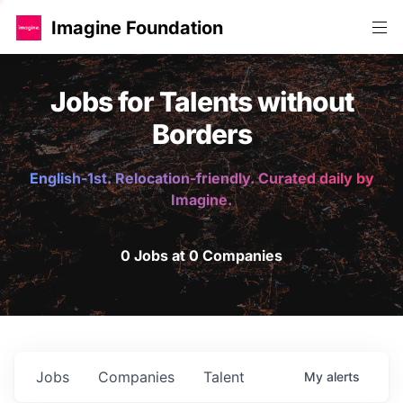
Imagine Foundation
Jobs for Talents without
Borders
English-1st. Relocation-friendly. Curated daily by
Imagine.
0 Jobs at 0 Companies
Jobs
Companies
Talent
My
alerts