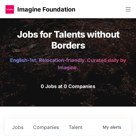
Imagine Foundation
Jobs for Talents without
Borders
English-1st. Relocation-friendly. Curated daily by
Imagine.
0 Jobs at 0 Companies
Jobs
Companies
Talent
My
alerts