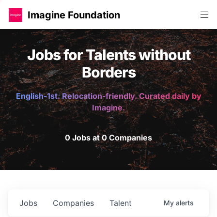
Imagine Foundation
Jobs for Talents without
Borders
English-1st. Relocation-friendly. Curated daily by
Imagine.
0 Jobs at 0 Companies
Jobs
Companies
Talent
My
alerts