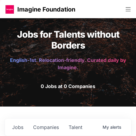
Imagine Foundation
Jobs for Talents without
Borders
English-1st. Relocation-friendly. Curated daily by
Imagine.
0 Jobs at 0 Companies
Jobs
Companies
Talent
My
alerts