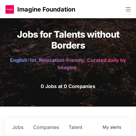
Imagine Foundation
Jobs for Talents without
Borders
English-1st. Relocation-friendly. Curated daily by
Imagine.
0 Jobs at 0 Companies
Jobs
Companies
Talent
My
alerts