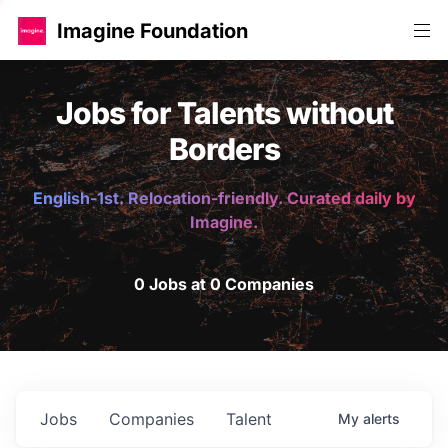
Imagine Foundation
Jobs for Talents without
Borders
English-1st. Relocation-friendly. Curated daily by
Imagine.
0 Jobs at 0 Companies
Jobs
Companies
Talent
My
alerts