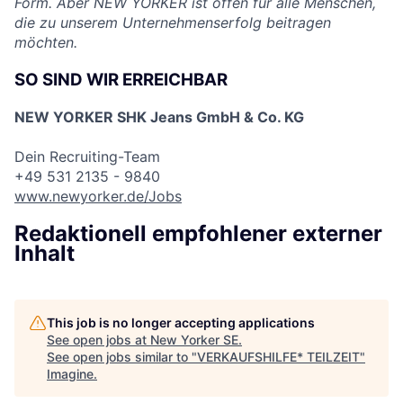
Form. Aber NEW YORKER ist offen für alle Menschen,
die zu unserem Unternehmenserfolg beitragen
möchten.
SO SIND WIR ERREICHBAR
NEW YORKER SHK Jeans GmbH & Co. KG
Dein Recruiting-Team
+49 531 2135 - 9840
www.newyorker.de/Jobs
Redaktionell empfohlener externer
Inhalt
This job is no longer accepting applications
See open jobs at
New Yorker SE
.
See open jobs similar to "
VERKAUFSHILFE* TEILZEIT
"
Imagine
.