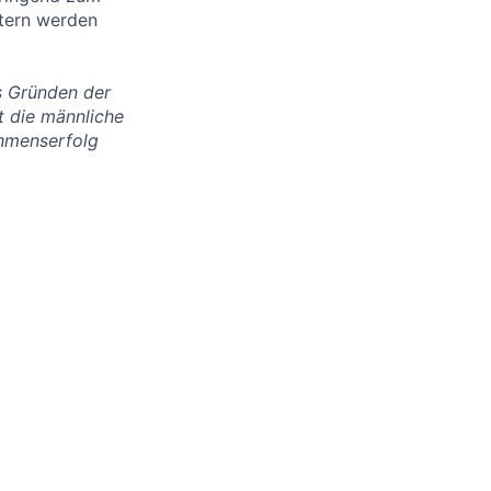
itern werden
us Gründen der
t die männliche
ehmenserfolg