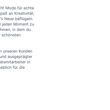
cht Mode für echte
aß an Kreativität,
’s Neue beflügeln.
nd jeden Moment zu
ehmen, in dem du
r schönsten
an unseren Kunden
 und ausgeprägter
ebsmitarbeiter in
blich für die