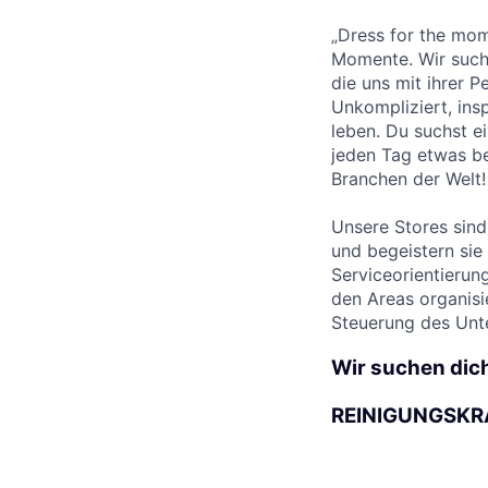
„Dress for the mom
Momente. Wir suche
die uns mit ihrer P
Unkompliziert, ins
leben. Du suchst e
jeden Tag etwas be
Branchen der Welt!
Unsere Stores sin
und begeistern sie
Serviceorientierung
den Areas organisi
Steuerung des Unt
Wir suchen dich
REINIGUNGSKRA