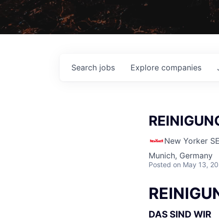
Search
jobs
Explore
companies
REINIGUN
New Yorker S
Munich, Germany
Posted
on May 13, 2
REINIGU
DAS SIND WIR