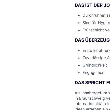
DAS IST DER J
Durchführen sä
Sinn für Hygie
Frühschicht vor
DAS ÜBERZEUG
Erste Erfahrun
Zuverlässige A
Gründlichkeit
Engagement
DAS SPRICHT F
Als inhabergeführt
in Braunschweig ve
Internationalität 
Ideen ergeben ein 