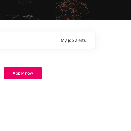
My
job
alerts
Apply now