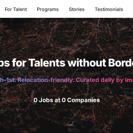
For Talent
Programs
Stories
Testimonials
bs for Talents without Bord
h-1st. Relocation-friendly. Curated daily by I
0 Jobs at 0 Companies