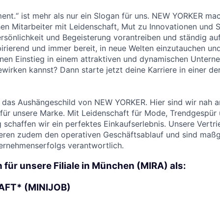
ent.“ ist mehr als nur ein Slogan für uns. NEW YORKER ma
n Mitarbeiter mit Leidenschaft, Mut zu Innovationen und Sp
ersönlichkeit und Begeisterung vorantreiben und ständig auf
pirierend und immer bereit, in neue Welten einzutauchen u
inen Einstieg in einem attraktiven und dynamischen Untern
wirken kannst? Dann starte jetzt deine Karriere in einer de
d das Aushängeschild von NEW YORKER. Hier sind wir nah 
 für unsere Marke. Mit Leidenschaft für Mode, Trendgespür
 schaffen wir ein perfektes Einkaufserlebnis. Unsere Vertri
eren zudem den operativen Geschäftsablauf und sind maßge
ernehmenserfolgs verantwortlich.
 für unsere Filiale in München (MIRA) als:
FT* (MINIJOB)