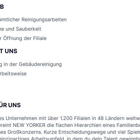
OB
mtlicher Reinigungsarbeiten
ne und Sauberkeit
 Öffnung der Filiale
T UNS
g in der Gebäudereinigung
rbeitsweise
ÜR UNS
es Unternehmen mit über 1.200 Filialen in 48 Ländern weltw
reint NEW YORKER die flachen Hierarchien eines Familienbe
eines Großkonzerns. Kurze Entscheidungswege und viel Spiel
einzigartiges Arbeitsumfeld, in dem du dein Talent gewinn