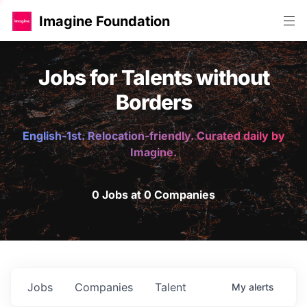
Imagine Foundation
Jobs for Talents without
Borders
English-1st. Relocation-friendly. Curated daily by
Imagine.
0 Jobs at 0 Companies
Jobs
Companies
Talent
My
alerts