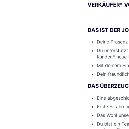
VERKÄUFER* V
DAS IST DER J
Deine Präsenz i
Du unterstützt
Kunden* neue S
Mit deinem Eins
Dein freundli
DAS ÜBERZEUG
Eine abgeschl
Erste Erfahrung
Das Wohl unser
Du bist ein Te