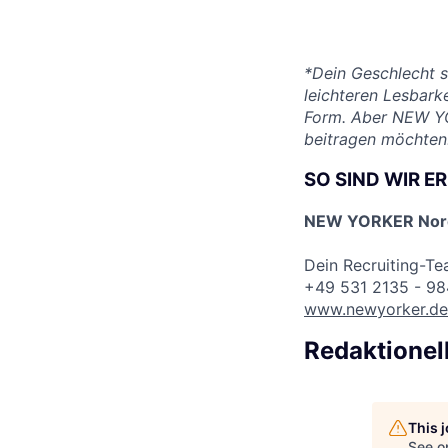
*Dein Geschlecht s
leichteren Lesbark
Form. Aber NEW YO
beitragen möchten
SO SIND WIR E
NEW YORKER Nord
Dein Recruiting-T
+49 531 2135 - 9
www.newyorker.de
Redaktionel
This 
See o