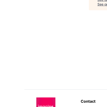
See op
Contact 