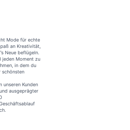
cht Mode für echte
aß an Kreativität,
’s Neue beflügeln.
nd jeden Moment zu
ehmen, in dem du
r schönsten
an unseren Kunden
 und ausgeprägter
0
 Geschäftsablauf
ch.