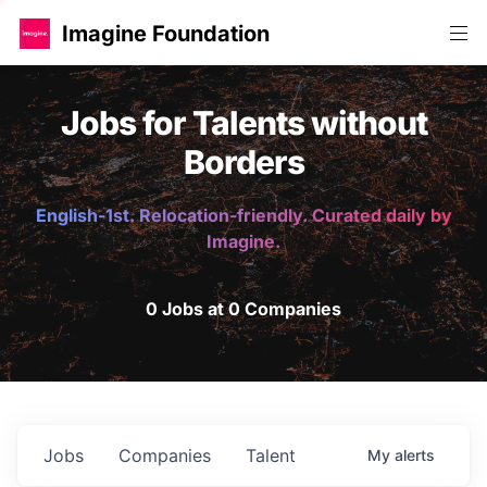
Imagine Foundation
Jobs for Talents without
Borders
English-1st. Relocation-friendly. Curated daily by
Imagine.
0 Jobs at 0 Companies
Jobs
Companies
Talent
My
alerts