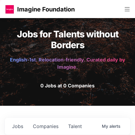
Imagine Foundation
Jobs for Talents without
Borders
English-1st. Relocation-friendly. Curated daily by
Imagine.
0 Jobs at 0 Companies
Jobs
Companies
Talent
My
alerts