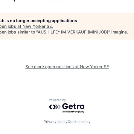
job is no longer accepting applications
pen jobs at
New Yorker SE
.
en jobs similar to "
AUSHILFE* IM VERKAUF (MINIJOB)
"
Imagine
.
See more open positions at
New Yorker SE
Powered by Getro.com
Privacy policy
Cookie policy