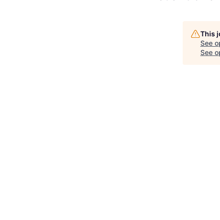
This 
See o
See op