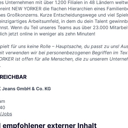
es Unternehmen mit über 1.200 Filialen in 48 Ländern weltw
reint NEW YORKER die flachen Hierarchien eines Familienbe
eines Großkonzerns. Kurze Entscheidungswege und viel Spiel
einzigartiges Arbeitsumfeld, in dem du dein Talent gewinn
nnst. Wenn du Teil unseres Teams aus über 23.000 Mitarbe
ch jetzt online in weniger als zehn Minuten!
pielt für uns keine Rolle – Hauptsache, du passt zu uns! A
eit verwenden wir bei personenbezogenen Begriffen im Tex
RKER ist offen für alle Menschen, die zu unserem Untern
.
RREICHBAR
Jeans GmbH & Co. KG
eam
840
/Jobs
l empfohlener externer Inhalt