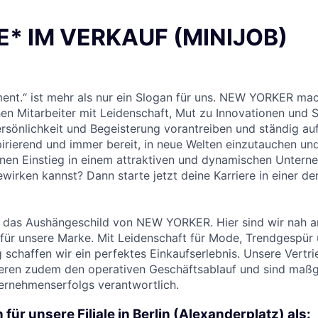
E* IM VERKAUF (MINIJOB)
ent.“ ist mehr als nur ein Slogan für uns. NEW YORKER ma
n Mitarbeiter mit Leidenschaft, Mut zu Innovationen und Sp
ersönlichkeit und Begeisterung vorantreiben und ständig auf
pirierend und immer bereit, in neue Welten einzutauchen u
inen Einstieg in einem attraktiven und dynamischen Untern
wirken kannst? Dann starte jetzt deine Karriere in einer de
d das Aushängeschild von NEW YORKER. Hier sind wir nah 
 für unsere Marke. Mit Leidenschaft für Mode, Trendgespür
 schaffen wir ein perfektes Einkaufserlebnis. Unsere Vertri
eren zudem den operativen Geschäftsablauf und sind maßge
ernehmenserfolgs verantwortlich.
für unsere Filiale in Berlin (Alexanderplatz) als: