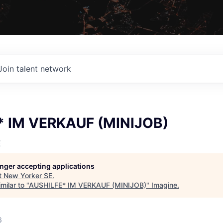
Join talent network
* IM VERKAUF (MINIJOB)
E
longer accepting applications
t
New Yorker SE
.
milar to "
AUSHILFE* IM VERKAUF (MINIJOB)
"
Imagine
.
6