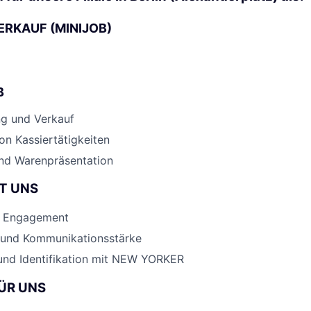
ERKAUF (MINIJOB)
B
g und Verkauf
n Kassiertätigkeiten
nd Warenpräsentation
T UNS
nd Engagement
 und Kommunikationsstärke
 und Identifikation mit NEW YORKER
ÜR UNS