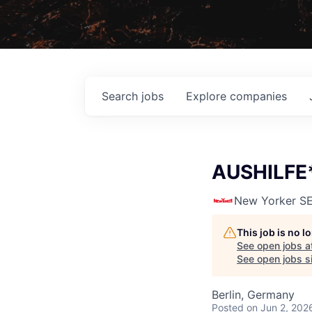
Search
jobs
Explore
companies
AUSHILFE
New Yorker S
This job is no 
See open jobs a
See open jobs si
Berlin, Germany
Posted
on Jun 2, 202