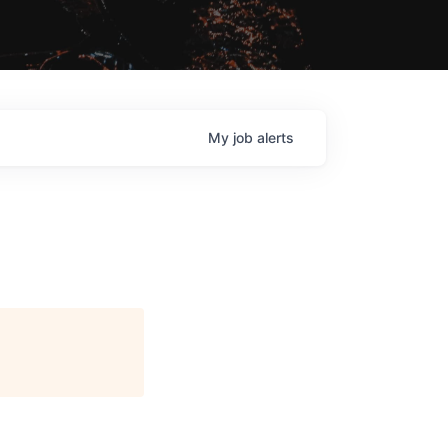
My
job
alerts