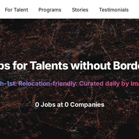
For Talent
Programs
Stories
Testimonials
bs for Talents without Bord
h-1st. Relocation-friendly. Curated daily by I
0 Jobs at 0 Companies