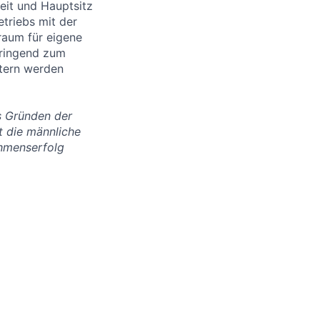
eit und Hauptsitz
triebs mit der
raum für eigene
bringend zum
itern werden
us Gründen der
t die männliche
ehmenserfolg