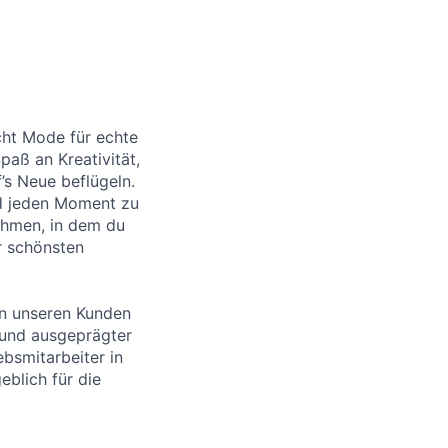
cht Mode für echte
aß an Kreativität,
’s Neue beflügeln.
nd jeden Moment zu
ehmen, in dem du
r schönsten
an unseren Kunden
 und ausgeprägter
ebsmitarbeiter in
blich für die