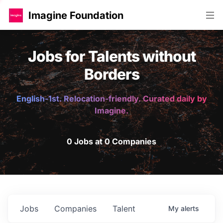
Imagine Foundation
Jobs for Talents without
Borders
English-1st. Relocation-friendly. Curated daily by
Imagine.
0 Jobs at 0 Companies
Jobs
Companies
Talent
My
alerts