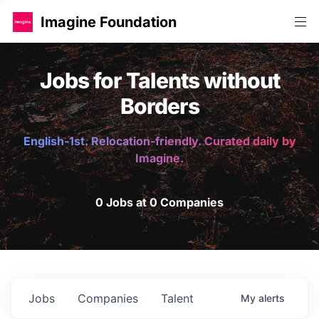
Imagine Foundation
Jobs for Talents without
Borders
English-1st. Relocation-friendly. Curated daily by
Imagine.
0 Jobs at 0 Companies
Jobs
Companies
Talent
My
alerts