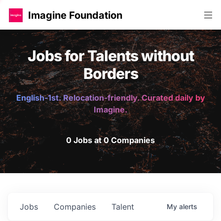
Imagine Foundation
Jobs for Talents without
Borders
English-1st. Relocation-friendly. Curated daily by
Imagine.
0 Jobs at 0 Companies
Jobs
Companies
Talent
My
alerts