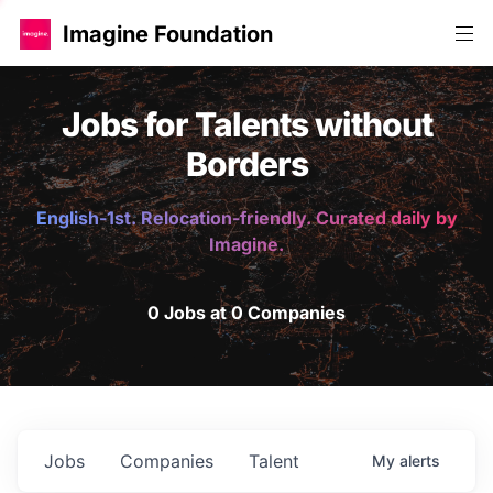
Imagine Foundation
Jobs for Talents without
Borders
English-1st. Relocation-friendly. Curated daily by
Imagine.
0 Jobs at 0 Companies
Jobs
Companies
Talent
My
alerts