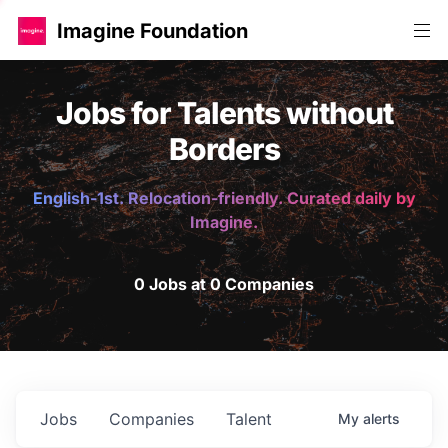
Imagine Foundation
Jobs for Talents without
Borders
English-1st. Relocation-friendly. Curated daily by
Imagine.
0 Jobs at 0 Companies
Jobs
Companies
Talent
My
alerts