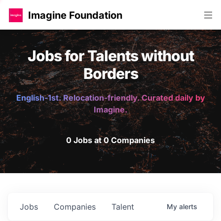
Imagine Foundation
Jobs for Talents without
Borders
English-1st. Relocation-friendly. Curated daily by
Imagine.
0 Jobs at 0 Companies
Jobs
Companies
Talent
My
alerts