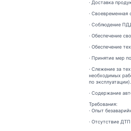
· Доставка проду
· Своевременная 
· Соблюдение ПДД
· Обеспечение св
· Обеспечение те
· Принятие мер п
· Слежение за те
необходимых рабо
по эксплуатации).
· Содержание авт
Требования:
·
Опыт безаварийн
·
Отсутствие ДТП 