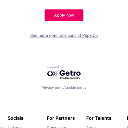
Apply now
See more open positions at
PepsiCo
Powered by Getro.com
Privacy policy
Cookie policy
Socials
For Partners
For Talents
.co
LinkedIn
Companies
Apply