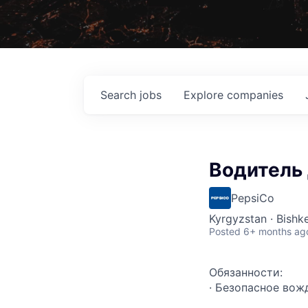
Search
jobs
Explore
companies
Водитель 
PepsiCo
Kyrgyzstan · Bishk
Posted
6+ months ag
Обязанности:
· Безопасное вож