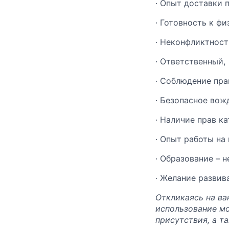
·
Опыт доставки 
·
Готовность к фи
·
Неконфликтност
·
Ответственный,
·
Соблюдение прав
·
Безопасное вож
·
Наличие прав ка
· Опыт работы на
· Образование – 
· Желание развив
Откликаясь на ва
использование м
присутствия, а т