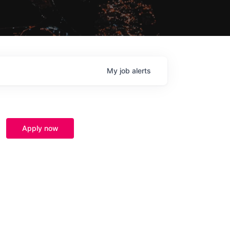
My
job
alerts
Apply now