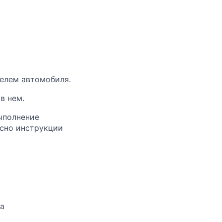
телем автомобиля.
в нем.
ыполнение
асно инструкции
жа