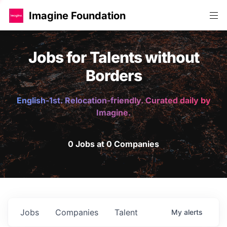
Imagine Foundation
Jobs for Talents without
Borders
English-1st. Relocation-friendly. Curated daily by
Imagine.
0 Jobs at 0 Companies
Jobs
Companies
Talent
My
alerts