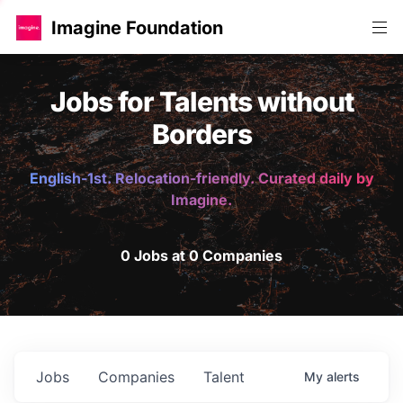
Imagine Foundation
Jobs for Talents without
Borders
English-1st. Relocation-friendly. Curated daily by
Imagine.
0 Jobs at 0 Companies
Jobs
Companies
Talent
My
alerts