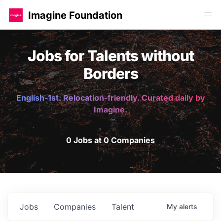
Imagine Foundation
Jobs for Talents without
Borders
English-1st. Relocation-friendly. Curated daily by
Imagine.
0 Jobs at 0 Companies
Jobs
Companies
Talent
My
alerts