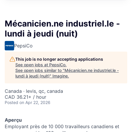
Mécanicien.ne industriel.le -
lundi à jeudi (nuit)
PepsiCo
This job is no longer accepting applications
See open jobs at
PepsiCo
.
See open jobs similar to "
Mécanicien.ne industriel.le -
lundi à jeudi (nuit)
"
Imagine
.
Canada · levis, qc, canada
CAD 36.21+ / hour
Posted
on Apr 22, 2026
Aperçu
Employant près de 10 000 travailleurs canadiens et