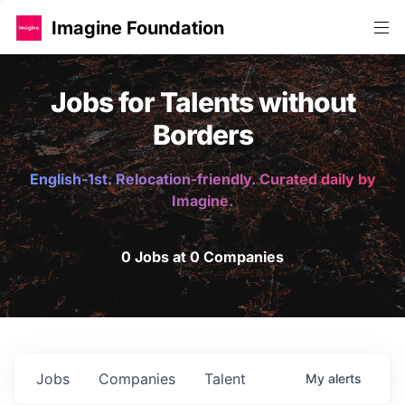
Imagine Foundation
Jobs for Talents without
Borders
English-1st. Relocation-friendly. Curated daily by
Imagine.
0 Jobs at 0 Companies
Jobs
Companies
Talent
My
alerts