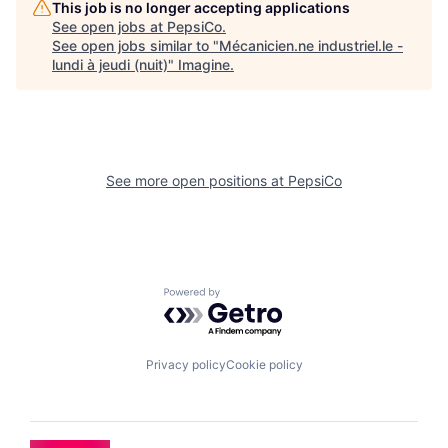
This job is no longer accepting applications
See open jobs at
PepsiCo
.
See open jobs similar to "
Mécanicien.ne industriel.le -
lundi à jeudi (nuit)
"
Imagine
.
See more open positions at
PepsiCo
Powered by Getro.com
Privacy policy
Cookie policy