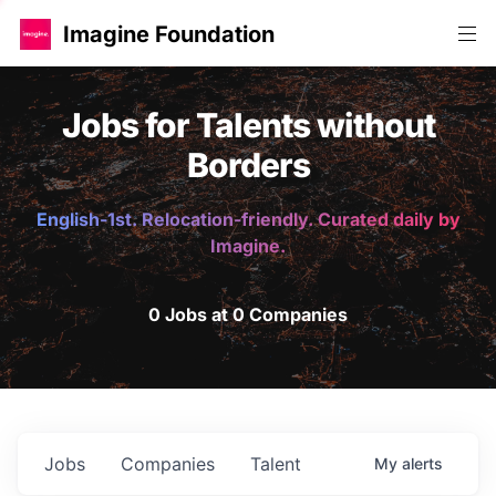
Imagine Foundation
Jobs for Talents without
Borders
English-1st. Relocation-friendly. Curated daily by
Imagine.
0 Jobs at 0 Companies
Jobs
Companies
Talent
My
alerts