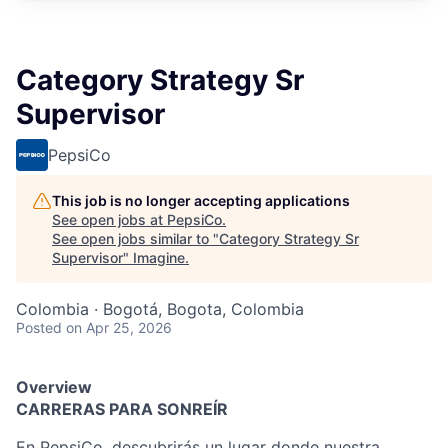
Category Strategy Sr
Supervisor
PepsiCo
This job is no longer accepting applications
See open jobs at
PepsiCo
.
See open jobs similar to "
Category Strategy Sr
Supervisor
"
Imagine
.
Colombia · Bogotá, Bogota, Colombia
Posted
on Apr 25, 2026
Overview
CARRERAS PARA SONREÍR
En PepsiCo, descubrirás un lugar donde nuestra