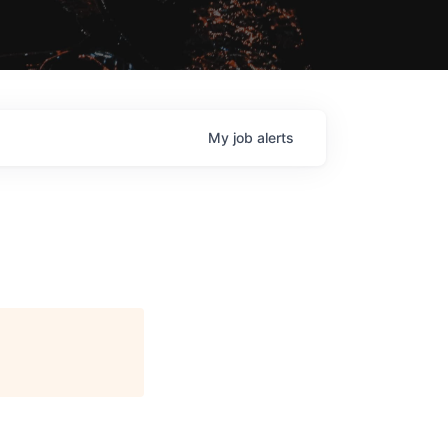
My
job
alerts