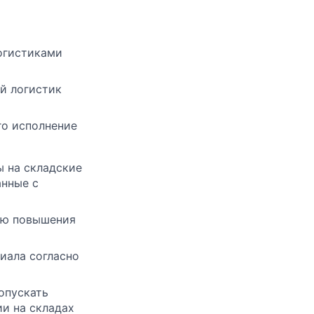
огистиками
й логистик
го исполнение
ы на складские
анные с
ью повышения
иала согласно
опускать
и на складах