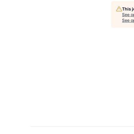
This 
See o
See op