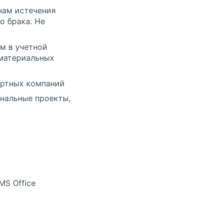
нам истечения
о брака. Не
м в учетной
 материальных
ортных компаний
нальные проекты,
MS Office