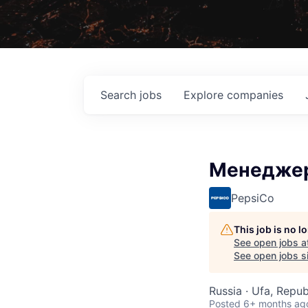
Search
jobs
Explore
companies
Менеджер
PepsiCo
This job is no 
See open jobs a
See open jobs si
Russia · Ufa, Repub
Posted
6+ months ag