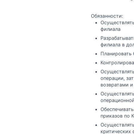
Обязанности:
Осуществлять
филиала
Разрабатыват
филиала в до
Планировать 
Контролирова
Осуществлять
операции, за
возвратами и
Осуществлять
операционно
Обеспечивать
приказов по 
Осуществлять
критических 