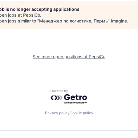
job is no longer accepting applications
pen jobs at
PepsiCo
.
en jobs similar to "
Менеджер по логистике, Пермь
"
Imagine
.
See more open positions at
PepsiCo
Powered by Getro.com
Privacy policy
Cookie policy