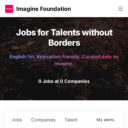
Imagine Foundation
Jobs for Talents without
Borders
English-1st. Relocation-friendly. Curated daily by
Imagine.
0 Jobs at 0 Companies
Jobs
Companies
Talent
My
alerts