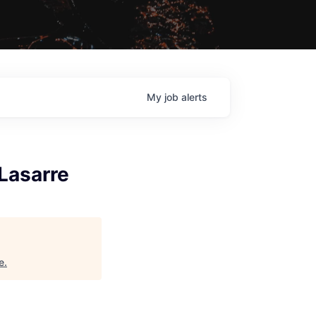
My
job
alerts
Lasarre
e
.