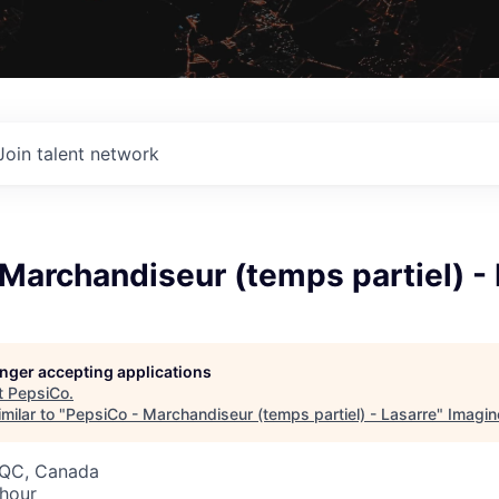
Join talent network
Marchandiseur (temps partiel) - 
longer accepting applications
t
PepsiCo
.
milar to "
PepsiCo - Marchandiseur (temps partiel) - Lasarre
"
Imagin
, QC, Canada
 hour