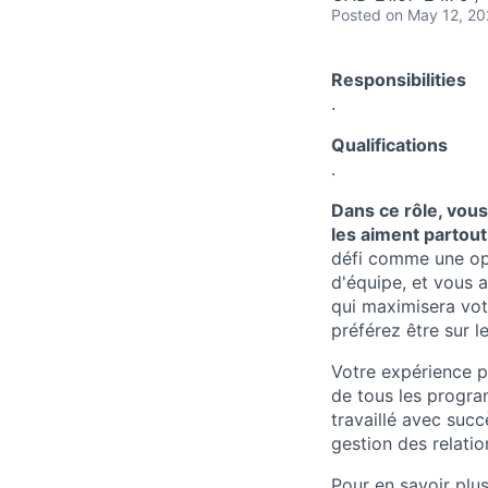
Posted
on May 12, 2
Responsibilities
.
Qualifications
.
Dans ce rôle, vou
les aiment partou
défi comme une opp
d'équipe, et vous 
qui maximisera votr
préférez être sur l
Votre expérience pe
de tous les progra
travaillé avec suc
gestion des relatio
Pour en savoir plus