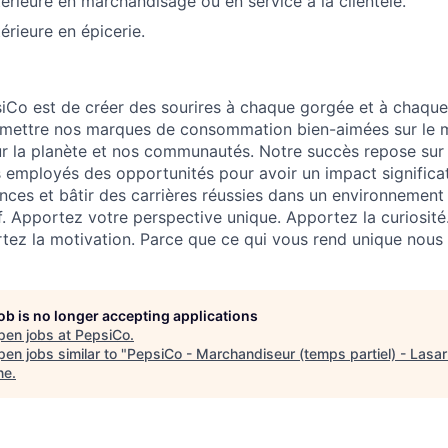
érieure en marchandisage ou en service à la clientèle.
érieure en épicerie.
iCo est de créer des sourires à chaque gorgée et à chaqu
mettre nos marques de consommation bien-aimées sur le 
ur la planète et nos communautés. Notre succès repose sur
 employés des opportunités pour avoir un impact significati
ces et bâtir des carrières réussies dans un environnement 
sif. Apportez votre perspective unique. Apportez la curiosit
rtez la motivation. Parce que ce qui vous rend unique nous 
job is no longer accepting applications
pen jobs at
PepsiCo
.
en jobs similar to "
PepsiCo - Marchandiseur (temps partiel) - Lasar
ne
.