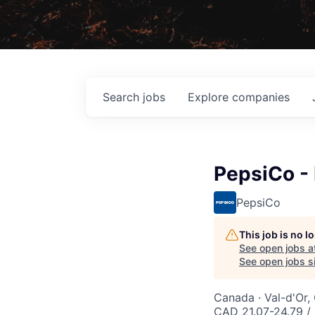
Search
jobs
Explore
companies
PepsiCo - 
PepsiCo
This job is no 
See open jobs a
See open jobs si
Canada · Val-d'Or
CAD 21.07-24.79 /