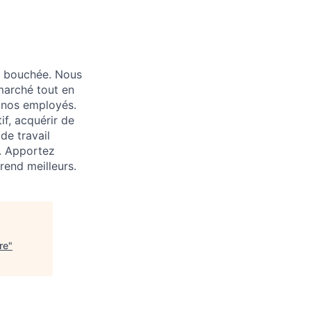
e bouchée. Nous
marché tout en
 nos employés.
f, acquérir de
de travail
é. Apportez
rend meilleurs.
re
"