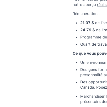
notre aperçu
réali
Rémunération :
21.07 $
de l’he
24.79 $
de l'h
Programme de
Quart de travai
Ce que vous pouve
Un environnemen
Des gens formi
personnalité au
Des opportunit
Canada. Posez-
Marchandiser le
présentoirs de