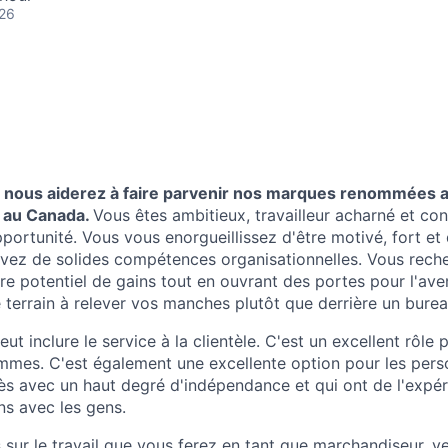
026
s nous aiderez à faire parvenir nos marques renommées 
t au Canada.
Vous êtes ambitieux, travailleur acharné et co
ortunité. Vous vous enorgueillissez d'être motivé, fort et 
avez de solides compétences organisationnelles. Vous rech
e potentiel de gains tout en ouvrant des portes pour l'aven
e terrain à relever vos manches plutôt que derrière un burea
ut inclure le service à la clientèle. C'est un excellent rôle 
mmes. C'est également une excellente option pour les pers
cès avec un haut degré d'indépendance et qui ont de l'expér
ns avec les gens.
 sur le travail que vous ferez en tant que marchandiseur, ve