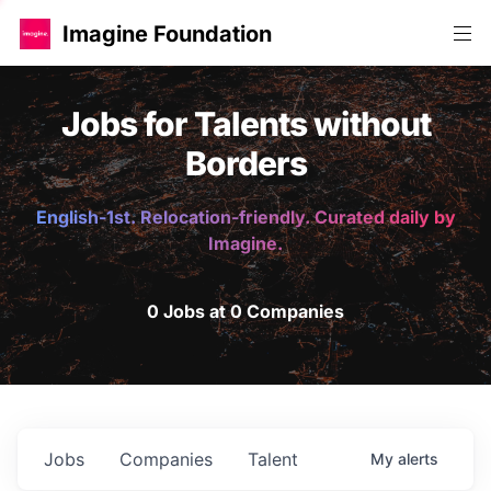
Imagine Foundation
Jobs for Talents without
Borders
English-1st. Relocation-friendly. Curated daily by
Imagine.
0 Jobs at 0 Companies
Jobs
Companies
Talent
My
alerts