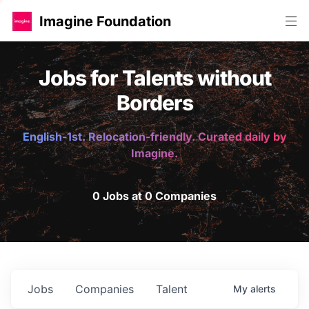
Imagine Foundation
Jobs for Talents without
Borders
English-1st. Relocation-friendly. Curated daily by
Imagine.
0 Jobs at 0 Companies
Jobs
Companies
Talent
My
alerts