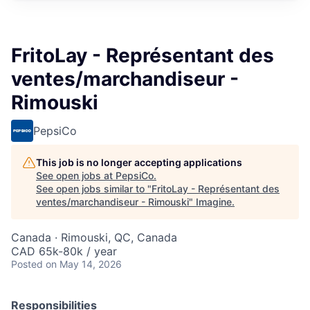
FritoLay - Représentant des
ventes/marchandiseur -
Rimouski
PepsiCo
This job is no longer accepting applications
See open jobs at
PepsiCo
.
See open jobs similar to "
FritoLay - Représentant des
ventes/marchandiseur - Rimouski
"
Imagine
.
Canada · Rimouski, QC, Canada
CAD 65k-80k / year
Posted
on May 14, 2026
Responsibilities