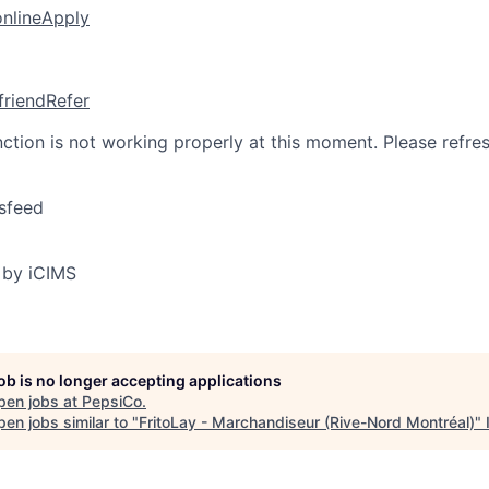
online
Apply
friend
Refer
nction is not working properly at this moment. Please refre
sfeed
 by iCIMS
job is no longer accepting applications
pen jobs at
PepsiCo
.
en jobs similar to "
FritoLay - Marchandiseur (Rive-Nord Montréal)
"