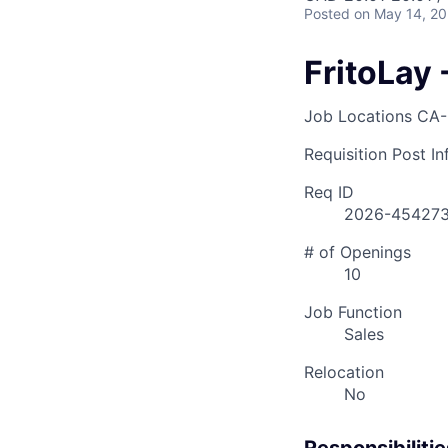
Posted
on May 14, 2
FritoLay
Job Locations
CA-
Requisition Post I
Req ID
2026-45427
# of Openings
10
Job Function
Sales
Relocation
No
Responsibilitie