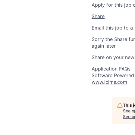
Apply for this job 
Share
Email this job to a 
Sorry the Share fu
again later.
Share on your new
Application FAQs
Software Powered
www.icims.com
This 
See o
See op