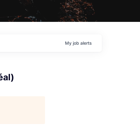
My
job
alerts
éal)