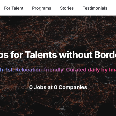
For Talent
Programs
Stories
Testimonials
bs for Talents without Bord
h-1st. Relocation-friendly. Curated daily by I
0 Jobs at 0 Companies