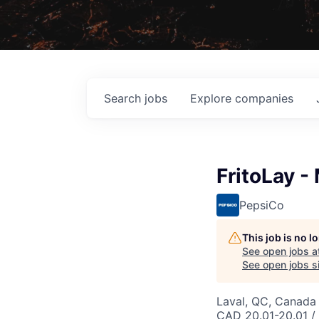
Search
jobs
Explore
companies
FritoLay -
PepsiCo
This job is no 
See open jobs a
See open jobs si
Laval, QC, Canada
CAD 20.01-20.01 /