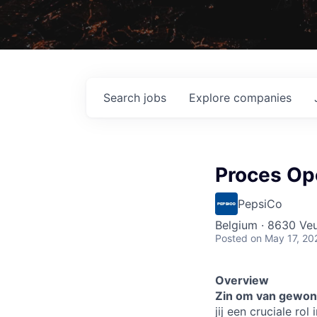
Search
jobs
Explore
companies
Proces Ope
PepsiCo
Belgium · 8630 Veu
Posted
on May 17, 20
Overview
Zin om van gewon
jij een cruciale ro