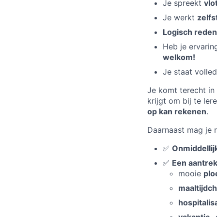
Je spreekt
vlo
Je werkt
zelfs
Logisch reden
Heb je ervarin
welkom!
Je staat volle
Je komt terecht in
krijgt om bij te le
op kan rekenen
.
Daarnaast mag je 
✅
Onmiddellij
✅
Een aantrek
mooie
plo
maaltijdc
hospitalis
vakantie‑