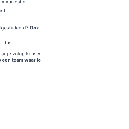
ommunicatie.
eit
.
afgestudeerd?
Ook
t dus!
aar je volop kansen
is een team waar je