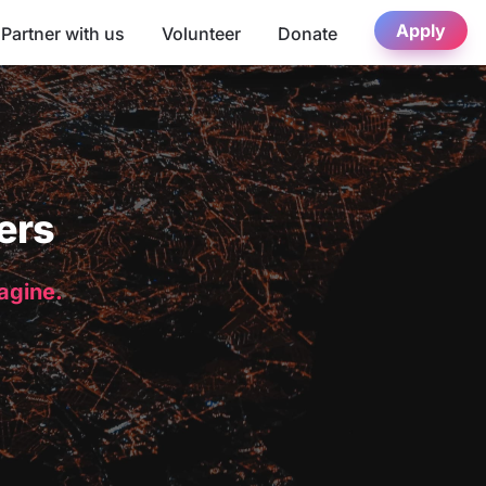
Apply
Partner with us
Volunteer
Donate
ers
magine.