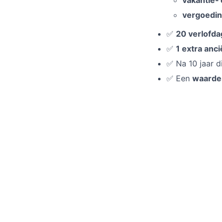
vergoedi
✅
20 verlofd
✅
1 extra anci
✅ Na 10 jaar d
✅ Een
waarder