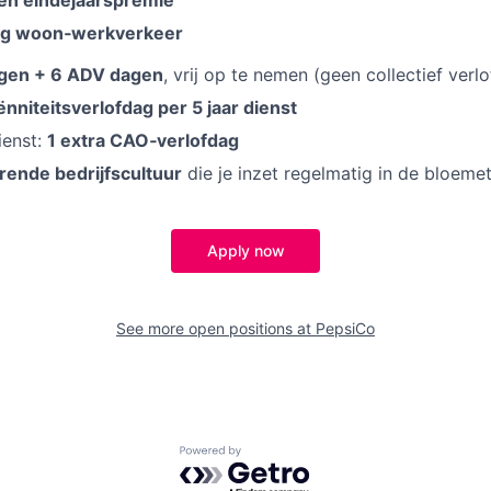
ng woon‑werkverkeer
agen + 6 ADV dagen
, vrij op te nemen (geen collectief verlo
ënniteitsverlofdag per 5 jaar dienst
ienst:
1 extra CAO‑verlofdag
ende bedrijfscultuur
die je inzet regelmatig in de bloemet
Apply now
See more open positions at
PepsiCo
Powered by Getro.com