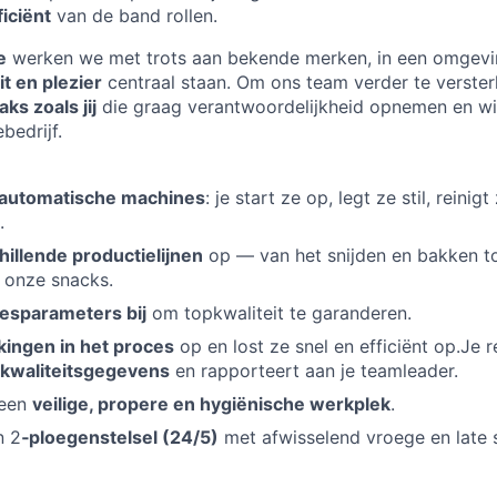
ficiënt
van de band rollen.
e
werken we met trots aan bekende merken, in een omgev
t en plezier
centraal staan. Om ons team verder te verster
ks zoals jij
die graag verantwoordelijkheid opnemen en wi
bedrijf.
lautomatische machines
: je start ze op, legt ze stil, rein
.
hillende productielijnen
op — van het snijden en bakken to
 onze snacks.
cesparameters bij
om topkwaliteit te garanderen.
kingen in het proces
op en lost ze snel en efficiënt op.Je r
 kwaliteitsgegevens
en rapporteert aan je teamleader.
 een
veilige, propere en hygiënische werkplek
.
n 2
‑ploegenstelsel (24/5)
met afwisselend vroege en late s