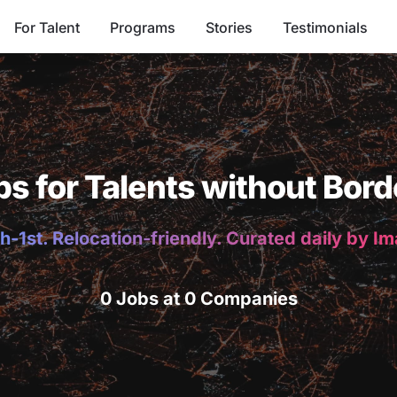
For Talent
Programs
Stories
Testimonials
bs for Talents without Bord
h-1st. Relocation-friendly. Curated daily by I
0 Jobs at 0 Companies