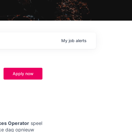
My
job
alerts
Apply now
ces Operator
speel
elke dag opnieuw