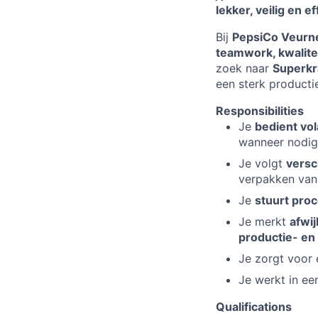
lekker, veilig en ef
Bij
PepsiCo Veurn
teamwork, kwalitei
zoek naar
Superkra
een sterk productie
Responsibilities
Je
bedient vo
wanneer nodig
Je volgt
versc
verpakken van
Je
stuurt pro
Je merkt
afwij
productie- en
Je zorgt voor
Je werkt in ee
Qualifications