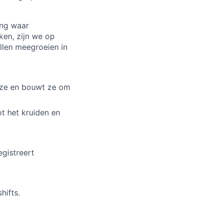
ing waar
ken, zijn we op
llen meegroeien in
igt ze en bouwt ze om
t het kruiden en
egistreert
hifts.