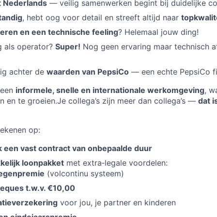
t Nederlands
— veilig samenwerken begint bij duidelijke c
tandig
, hebt oog voor detail en streeft altijd naar
topkwalit
eren en een technische feeling
? Helemaal jouw ding!
g als operator?
Super!
Nog geen ervaring maar technisch 
dig achter de
waarden van PepsiCo
— een echte PepsiCo fi
 een
informele, snelle en internationale werkomgeving
, w
ren en te groeien.Je collega’s zijn meer dan collega’s —
dat 
rekenen op:
k een vast contract van onbepaalde duur
kelijk loonpakket
met extra‑legale voordelen:
egenpremie
(volcontinu systeem)
heques t.w.v. €10,00
atieverzekering
voor jou, je partner en kinderen
 en eindejaarspremie