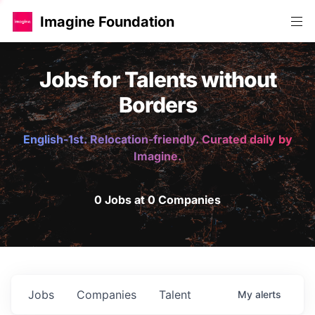
Imagine Foundation
Jobs for Talents without
Borders
English-1st. Relocation-friendly. Curated daily by
Imagine.
0 Jobs at 0 Companies
Jobs
Companies
Talent
My
alerts