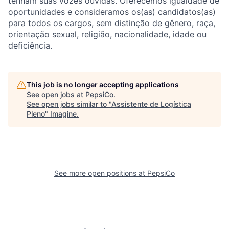
tenham
suas
vozes
ouvidas
.
Oferecemos
igualdade
de
oportunidades e consideramos os(as) candidatos(as)
para todos os cargos,
sem
distinção
de
gênero
,
raça
,
orientação
sexual,
religião
,
nacionalidade
,
idade
ou
deficiência
.
This job is no longer accepting applications
See open jobs at
PepsiCo
.
See open jobs similar to "
Assistente de Logística
Pleno
"
Imagine
.
See more open positions at
PepsiCo