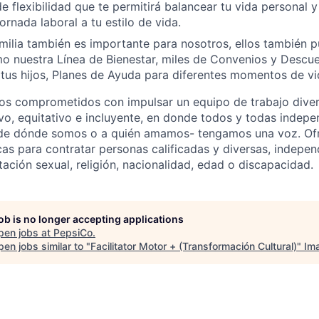
 flexibilidad que te permitirá balancear tu vida personal y 
ornada laboral a tu estilo de vida.
milia también es importante para nosotros, ellos también 
o nuestra Línea de Bienestar, miles de Convenios y Descu
tus hijos, Planes de Ayuda para diferentes momentos de vid
s comprometidos con impulsar un equipo de trabajo divers
vo, equitativo e incluyente, en donde todos y todas indep
de dónde somos o a quién amamos- tengamos una voz. O
as para contratar personas calificadas y diversas, indepe
tación sexual, religión, nacionalidad, edad o discapacidad.
job is no longer accepting applications
pen jobs at
PepsiCo
.
en jobs similar to "
Facilitator Motor + (Transformación Cultural)
"
Im