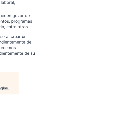
laboral,
pueden gozar de
entos, programas
a, entre otros.
o al crear un
endientemente de
frecemos
ndientemente de su
agine
.