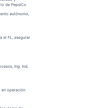
riz de PepsiCo
iento autónomo,
a el FL, asegurar
ocesos, Ing. Ind.
 en operación