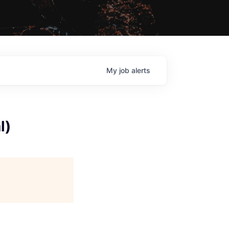
My
job
alerts
l)