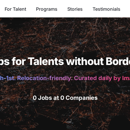
For Talent
Programs
Stories
Testimonials
bs for Talents without Bord
h-1st. Relocation-friendly. Curated daily by I
0 Jobs at 0 Companies