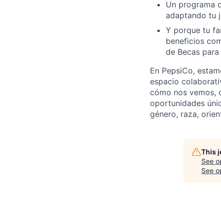
Un programa de
adaptando tu j
Y porque tu fa
beneficios com
de Becas para 
En PepsiCo, estamo
espacio colaborati
cómo nos vemos, 
oportunidades únic
género, raza, orien
This 
See o
See op