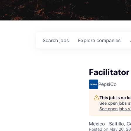
Search
jobs
Explore
companies
Facilitato
PepsiCo
This job is no 
See open jobs a
See open jobs si
Mexico · Saltillo, 
Posted
on May 20, 2