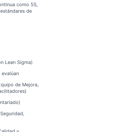
ontinua como 5S,
 estándares de
a
on Lean Sigma)
e evalúan
Equipo de Mejora,
cilitadores)
ntariado)
(Seguridad,
Calidad y