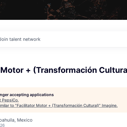
Join talent network
r Motor + (Transformación Cultura
longer accepting applications
t
PepsiCo
.
milar to "
Facilitator Motor + (Transformación Cultural)
"
Imagine
.
Coahuila, Mexico
026