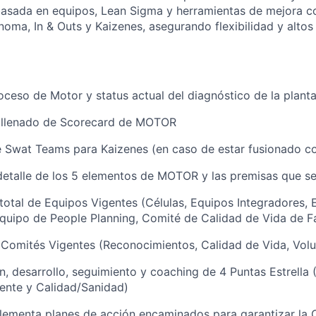
basada en equipos, Lean Sigma y herramientas de mejora c
oma, In & Outs y Kaizenes, asegurando flexibilidad y altos
oceso de Motor y status actual del diagnóstico de la plant
 llenado de Scorecard de MOTOR
e Swat Teams para Kaizenes (en caso de estar fusionado c
detalle de los 5 elementos de MOTOR y las premisas que s
otal de Equipos Vigentes (Células, Equipos Integradores, 
quipo de People Planning, Comité de Calidad de Vida de Fa
Comités Vigentes (Reconocimientos, Calidad de Vida, Volu
, desarrollo, seguimiento y coaching de 4 Puntas Estrella 
nte y Calidad/Sanidad)
lementa planes de acción encaminados para garantizar la 