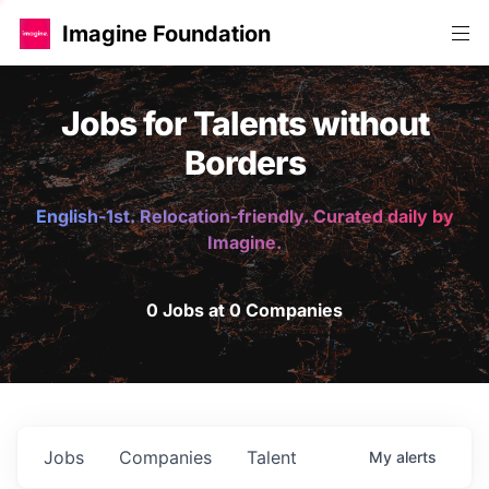
Imagine Foundation
Jobs for Talents without
Borders
English-1st. Relocation-friendly. Curated daily by
Imagine.
0 Jobs at 0 Companies
Jobs
Companies
Talent
My
alerts