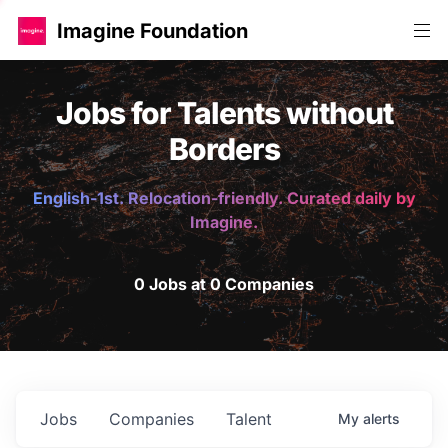
Imagine Foundation
Jobs for Talents without
Borders
English-1st. Relocation-friendly. Curated daily by
Imagine.
0 Jobs at 0 Companies
Jobs
Companies
Talent
My
alerts